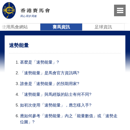
使用馬會網站
賽馬資訊
足球資訊
速勢能量
1
.
甚麼是「速勢能量」?
2
.
「速勢能量」是馬會官方資訊嗎?
3
.
誰會是「速勢能量」的預期用家?
4
.
「速勢能量」與馬經版的貼士有何不同?
5
.
如初次使用「速勢能量」，應怎樣入手?
6
.
應如何參考「速勢能量」內之「能量數值」或「速勢走
位圖」?