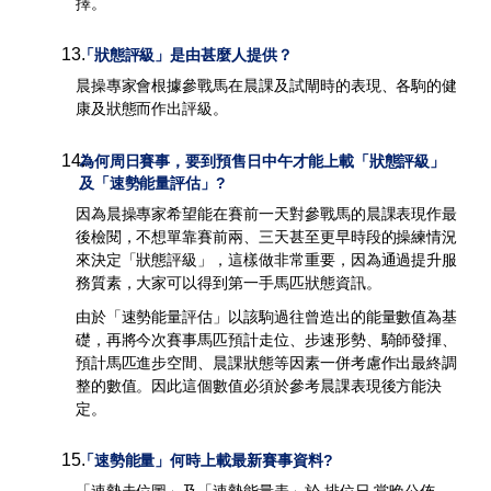
擇。
13
.
「狀態評級」是由甚麼人提供？
晨操專家會根據參戰馬在晨課及試閘時的表現、各駒的健
康及狀態而作出評級。
14
.
為何周日賽事，要到預售日中午才能上載「狀態評級」
及「速勢能量評估」?
因為晨操專家希望能在賽前一天對參戰馬的晨課表現作最
後檢閱，不想單靠賽前兩、三天甚至更早時段的操練情況
來決定「狀態評級」，這樣做非常重要，因為通過提升服
務質素，大家可以得到第一手馬匹狀態資訊。
由於「速勢能量評估」以該駒過往曾造出的能量數值為基
礎，再將今次賽事馬匹預計走位、步速形勢、騎師發揮、
預計馬匹進步空間、晨課狀態等因素一併考慮作出最終調
整的數值。因此這個數值必須於參考晨課表現後方能決
定。
15
.
「速勢能量」何時上載最新賽事資料?