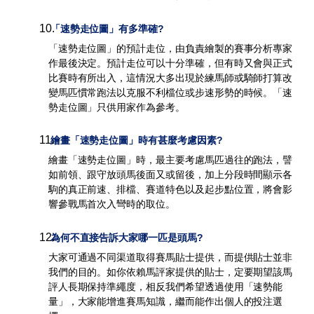
10
.
「速勢走位圖」有多準確?
「速勢走位圖」的預計走位，由負責繪製的賽事分析專家
作最後決定。預計走位可以十分準確，但有時又會與正式
比賽時有所出入，這情況大多出現於練馬師或騎師打算改
變馬匹慣常跑法以克服不利檔位或步速形勢的時候。「速
勢走位圖」只供用家作為參考。
11
.
繪畫「速勢走位圖」時有甚麼考慮因素?
繪畫「速勢走位圖」時，最主要考慮馬匹過往的跑法，譬
如前領、跟守放頭馬後面又或留後，加上分段時間顯示各
駒的真正前速、排檔、賽道特色以及起步點位置，將會影
響參戰馬首次入彎時的取位。
12
.
為何不直接告訴大家哪一匹是頭馬?
大家可通過不同渠道取得賽馬貼士提供，而提供貼士並非
我們的目的。如你依賴馬評家提供的貼士，定要期望該馬
評人長期保持準繩度，相反我們希望透過使用「速勢能
量」，大家能增進賽馬知識，繼而能作出個人的投注選