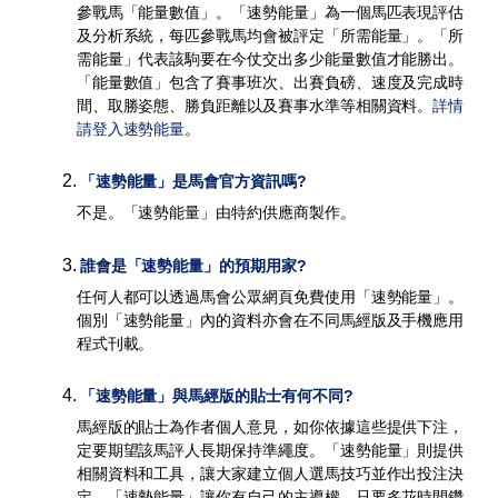
參戰馬「能量數值」。「速勢能量」為一個馬匹表現評估
及分析系統，每匹參戰馬均會被評定「所需能量」。「所
需能量」代表該駒要在今仗交出多少能量數值才能勝出。
「能量數值」包含了賽事班次、出賽負磅、速度及完成時
間、取勝姿態、勝負距離以及賽事水準等相關資料。
詳情
請登入速勢能量
。
2
.
「速勢能量」是馬會官方資訊嗎?
不是。「速勢能量」由特約供應商製作。
3
.
誰會是「速勢能量」的預期用家?
任何人都可以透過馬會公眾網頁免費使用「速勢能量」。
個別「速勢能量」內的資料亦會在不同馬經版及手機應用
程式刊載。
4
.
「速勢能量」與馬經版的貼士有何不同?
馬經版的貼士為作者個人意見，如你依據這些提供下注，
定要期望該馬評人長期保持準繩度。「速勢能量」則提供
相關資料和工具，讓大家建立個人選馬技巧並作出投注決
定。「速勢能量」讓你有自己的主導權，只要多花時間鑽