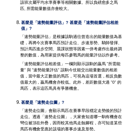
該班次屬平均水準賽事等相關數據。所以負磅愈多之馬
匹, 所需能量數值亦會較大。
8
.
甚麼是「速勢能量評估」? 甚麼是「速勢能量評估相差
值」?
「速勢能量評估」是根據該駒過往曾造出的能量數值為基
礎，再將今次賽事馬匹預計走位、步速形勢、騎師發揮、
預計馬匹進步空間、晨課狀態等因素一併考慮作出最終調
整的數值，為用家提供每匹參戰馬的能量評估以作參考。
「速勢能量評估相差值」一欄則顯示該駒的贏馬 ”所需能
量” 與 ”速勢能量評估” 該駒今仗能交出能量數值的相差
值，當中最大正數值的馬匹，可視為這場首選，相反負數
值最大的，贏馬機會亦較低。此外，差距數值大過 ”0” 的
馬匹，表示這匹馬具有爭勝機會。
9
.
甚麼是「速勢走位圖」?
「速勢走位圖」會顯示馬匹在賽事早段穩定走勢後的預計
走位。透過「速勢走位圖」，大家會知道哪一駒有機會在
彎位被頂在外疊，因而較其他馬走蝕腳程，亦可知道某些
馬匹有機會受惠於該場的賽事步速及形勢。