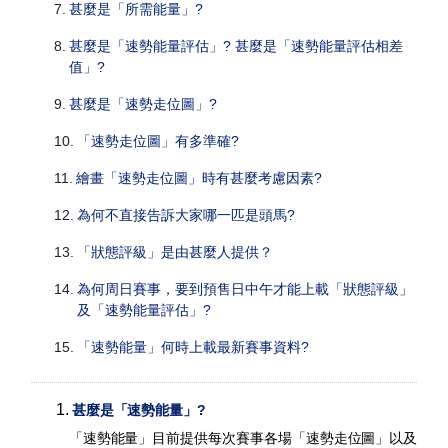
7
.
甚麼是「所需能量」?
8
.
甚麼是「速勢能量評估」? 甚麼是「速勢能量評估相差
值」?
9
.
甚麼是「速勢走位圖」?
10
.
「速勢走位圖」有多準確?
11
.
繪畫「速勢走位圖」時有甚麼考慮因素?
12
.
為何不直接告訴大家哪一匹是頭馬?
13
.
「狀態評級」是由甚麼人提供？
14
.
為何周日賽事，要到預售日中午才能上載「狀態評級」
及「速勢能量評估」?
15
.
「速勢能量」何時上載最新賽事資料?
1
.
甚麼是「速勢能量」?
「速勢能量」目前提供每次賽事各場「速勢走位圖」以及