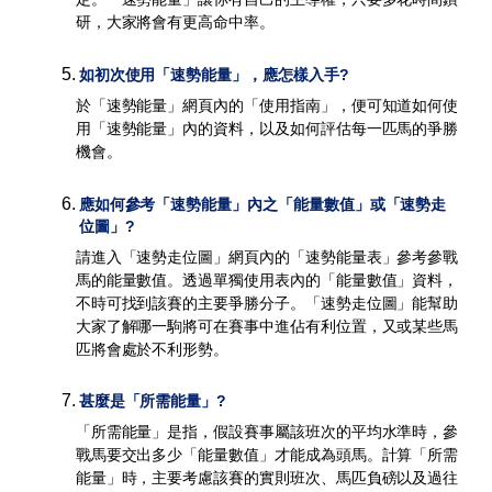
研，大家將會有更高命中率。
5
.
如初次使用「速勢能量」，應怎樣入手?
於「速勢能量」網頁內的「使用指南」，便可知道如何使
用「速勢能量」內的資料，以及如何評估每一匹馬的爭勝
機會。
6
.
應如何參考「速勢能量」內之「能量數值」或「速勢走
位圖」?
請進入「速勢走位圖」網頁內的「速勢能量表」參考參戰
馬的能量數值。透過單獨使用表內的「能量數值」資料，
不時可找到該賽的主要爭勝分子。「速勢走位圖」能幫助
大家了解哪一駒將可在賽事中進佔有利位置，又或某些馬
匹將會處於不利形勢。
7
.
甚麼是「所需能量」?
「所需能量」是指，假設賽事屬該班次的平均水準時，參
戰馬要交出多少「能量數值」才能成為頭馬。計算「所需
能量」時，主要考慮該賽的實則班次、馬匹負磅以及過往